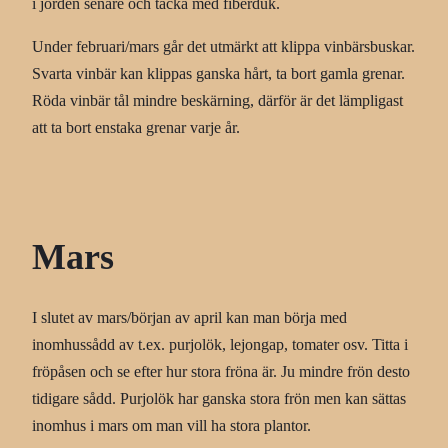
i jorden senare och täcka med fiberduk.
Under februari/mars går det utmärkt att klippa vinbärsbuskar.
Svarta vinbär kan klippas ganska hårt, ta bort gamla grenar.
Röda vinbär tål mindre beskärning, därför är det lämpligast
att ta bort enstaka grenar varje år.
Mars
I slutet av mars/början av april kan man börja med
inomhussådd av t.ex. purjolök, lejongap, tomater osv. Titta i
fröpåsen och se efter hur stora fröna är. Ju mindre frön desto
tidigare sådd. Purjolök har ganska stora frön men kan sättas
inomhus i mars om man vill ha stora plantor.