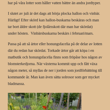
har på våra lotter som håller vatten bättre än andra jordtyper.
I slutet av juli är det dags att börja plocka hallon och vinbär.
Härligt! Efter skörd kan hallon-buskarna beskäras och man
tar bort äldre skott (de fjolårsskott där man har skördat)
under hösten. Vinbärsbuskarna beskärs i februari/mars.
Passa på att så ärtor eller honungsfacelia på de delar av lotten
där du redan har skördat. Torkade ärtor går att köpa i en
matbutik och honungsfacelia finns som fröpåse hos någon av
blomsterkedjorna. När växterna kommit upp och fått växa
någon meter, så myllas de ner i jorden som jordförbättring till
kommande år. Man kan även sätta solrosor som ger mycket
bladmassa.