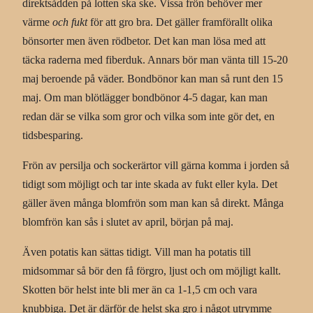
direktsådden på lotten ska ske. Vissa frön behöver mer
värme
och fukt
för att gro bra. Det gäller framförallt olika
bönsorter men även rödbetor. Det kan man lösa med att
täcka raderna med fiberduk. Annars bör man vänta till 15-20
maj beroende på väder. Bondbönor kan man så runt den 15
maj. Om man blötlägger bondbönor 4-5 dagar, kan man
redan där se vilka som gror och vilka som inte gör det, en
tidsbesparing.
Frön av persilja och sockerärtor vill gärna komma i jorden så
tidigt som möjligt och tar inte skada av fukt eller kyla. Det
gäller även många blomfrön som man kan så direkt. Många
blomfrön kan sås i slutet av april, början på maj.
Även potatis kan sättas tidigt. Vill man ha potatis till
midsommar så bör den få förgro, ljust och om möjligt kallt.
Skotten bör helst inte bli mer än ca 1-1,5 cm och vara
knubbiga. Det är därför de helst ska gro i något utrymme