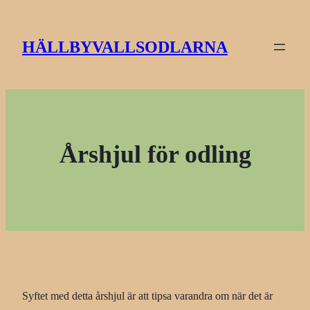
Hoppa
till
HÄLLBYVALLSODLARNA
innehåll
Årshjul för odling
Syftet med detta årshjul är att tipsa varandra om när det är