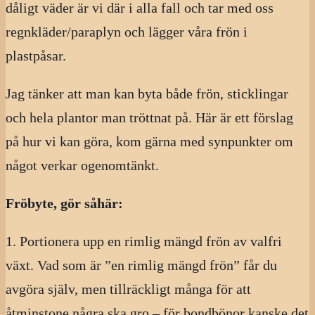
dåligt väder är vi där i alla fall och tar med oss
regnkläder/paraplyn och lägger våra frön i
plastpåsar.
Jag tänker att man kan byta både frön, sticklingar
och hela plantor man tröttnat på. Här är ett förslag
på hur vi kan göra, kom gärna med synpunkter om
något verkar ogenomtänkt.
Fröbyte, gör såhär:
1. Portionera upp en rimlig mängd frön av valfri
växt. Vad som är ”en rimlig mängd frön” får du
avgöra själv, men tillräckligt många för att
åtminstone några ska gro – för bondbönor kanske det