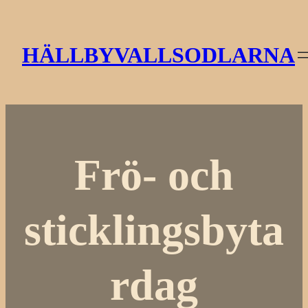
Hoppa
till
HÄLLBYVALLSODLARNA
innehåll
Frö- och
sticklingsbyta
rdag