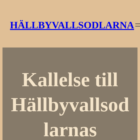
Hoppa
till
HÄLLBYVALLSODLARNA
innehåll
Kallelse till
Hällbyvallsod
larnas