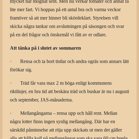
mycket har mognat sent. Men nu verkar tomater och annat få
lite mer fart. Vi hoppas på ett antal bra och varma veckor
framöver så att mer hinner bli skördeklart. Styrelsen vill
skicka några tankar om avslutningen på säsongen och svar
på en del frågor och önskemål vi fått av er odlare.
Att tänka på i slutet av sommaren
· Rensa och ta bort tistlar och andra ogräs som annars lätt
förökar sig.
· Träd får vara max 2 m höga enligt kommunens
riktlinjer, en bra tid att beskära träd och buskar är nu i augusti
och september, JAS-månaderna.
· Mellangångarna – rensa upp och håll rent. Mellan
några lotter finns ingen synlig mellangång. Där har en
särskild påminnelse att röja upp skickats ut men det gäller
alla att hålla koll på mellangångar som ska vara 60 cm breda.