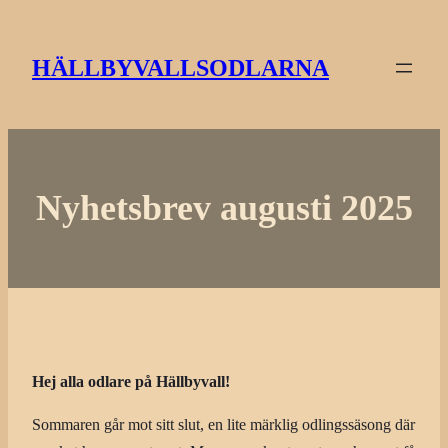
Hoppa
till
HÄLLBYVALLSODLARNA
innehåll
Nyhetsbrev augusti 2025
Hej alla odlare på Hällbyvall!
Sommaren går mot sitt slut, en lite märklig odlingssäsong där