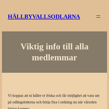
Hoppa
till
HÄLLBYVALLSODLARNA
innehåll
Viktig info till alla
medlemmar
Vi hoppas att ni håller er friska och får möjlighet att vara ute
på odlingslotterna och börja fixa i ordning nu när vårsolen
börjar komma.