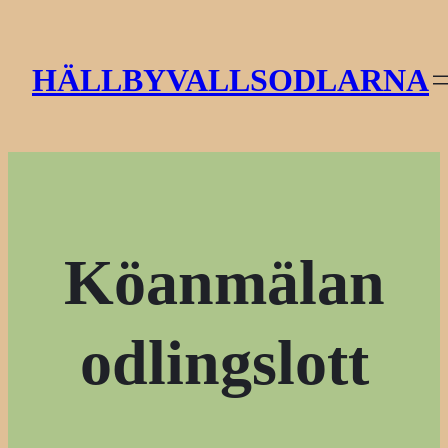
Hoppa
till
HÄLLBYVALLSODLARNA
innehåll
Köanmälan
odlingslott